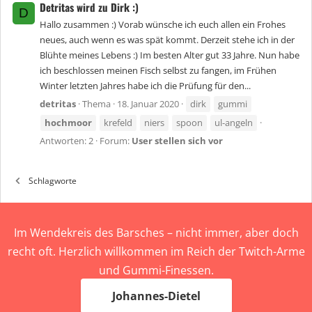
Detritas wird zu Dirk :)
D
Hallo zusammen :) Vorab wünsche ich euch allen ein Frohes
neues, auch wenn es was spät kommt. Derzeit stehe ich in der
Blühte meines Lebens :) Im besten Alter gut 33 Jahre. Nun habe
ich beschlossen meinen Fisch selbst zu fangen, im Frühen
Winter letzten Jahres habe ich die Prüfung für den...
detritas
Thema
18. Januar 2020
dirk
gummi
hochmoor
krefeld
niers
spoon
ul-angeln
Antworten: 2
Forum:
User stellen sich vor
Schlagworte
Im Wendekreis des Barsches – nicht immer, aber doch
recht oft. Herzlich willkommen im Reich der Twitch-Arme
und Gummi-Finessen.
Johannes-Dietel