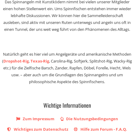
Das Spinnangeln mit Kunstködern nimmt bei vielen unserer Mitglieder
einen hohen Stellenwert ein. Ums Spinnfischen entstehen immer wieder
lebhafte Diskussionen. Wir können hier die Sammelleidenschaft
ausleben, sind aktiv mit unseren Ruten unterwegs und angeln uns oft in
einen Tunnel, der uns weit weg führt von den Phänomenen des Alltags.
Natürlich geht es hier viel um Angelgeräte und amerikanische Methoden
(
Dropshot-Rig
,
Texas-Rig
, Carolina-Rig, Softjerk, Splitshot-Rig, Wacky-Rig
etc.) für die Zielfische Barsch, Zander, Rapfen, Döbel, Forelle, Hecht, Wels
usw. – aber auch um die Grundlagen des Spinnangelns und um
philosophische Aspekte des Spinnfischens.
Wichtige Informationen
Zum Impressum
Die Nutzungsbedingungen
Wichtiges zum Datenschutz
Hilfe zum Forum - F.A.Q.