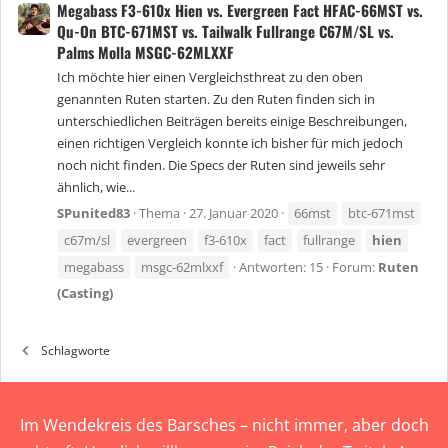
Megabass F3-610x Hien vs. Evergreen Fact HFAC-66MST vs.
Qu-On BTC-671MST vs. Tailwalk Fullrange C67M/SL vs.
Palms Molla MSGC-62MLXXF
Ich möchte hier einen Vergleichsthreat zu den oben
genannten Ruten starten. Zu den Ruten finden sich in
unterschiedlichen Beiträgen bereits einige Beschreibungen,
einen richtigen Vergleich konnte ich bisher für mich jedoch
noch nicht finden. Die Specs der Ruten sind jeweils sehr
ähnlich, wie...
SPunited83
Thema
27. Januar 2020
66mst
btc-671mst
c67m/sl
evergreen
f3-610x
fact
fullrange
hien
megabass
msgc-62mlxxf
Antworten: 15
Forum:
Ruten
(Casting)
Schlagworte
Im Wendekreis des Barsches – nicht immer, aber doch