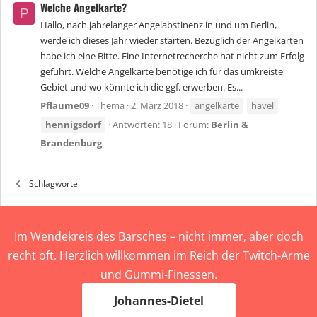
Welche Angelkarte?
P
Hallo, nach jahrelanger Angelabstinenz in und um Berlin,
werde ich dieses Jahr wieder starten. Bezüglich der Angelkarten
habe ich eine Bitte. Eine Internetrecherche hat nicht zum Erfolg
geführt. Welche Angelkarte benötige ich für das umkreiste
Gebiet und wo könnte ich die ggf. erwerben. Es...
Pflaume09
Thema
2. März 2018
angelkarte
havel
hennigsdorf
Antworten: 18
Forum:
Berlin &
Brandenburg
Schlagworte
Im Wendekreis des Barsches – nicht immer, aber doch
recht oft. Herzlich willkommen im Reich der Twitch-Arme
und Gummi-Finessen.
Johannes-Dietel