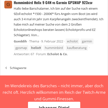
Hummimbird Helix 9 G4N vs Garmin GPSMAP 923xsv
G
Hallo liebe Barschalamer, Ich bin auf der Suche nach einem
9Zoll echolot *1500 - 2000€* fürs Angeln vom Boot (es wird
auch 3 4 mal im Jahr zum Karpfenangeln zweckentfremdet). Ich
habe mich auf meiner Suche von dem 2 Großen
Echolotonlineshops beraten lassen( Echolotprofis und EZ
Schlageter). Von...
Gueddih
Thema
9. Februar 2022
echolot
garmin
gpsmap
helix9
humminbird
kaufberatung
Antworten: 67
Forum:
Echolot & Co.
Schlagworte
Im Wendekreis des Barsches – nicht immer, aber doch
recht oft. Herzlich willkommen im Reich der Twitch-Arme
und Gummi-Finessen.
Johannes-Dietel