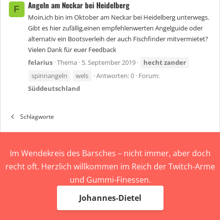
Angeln am Neckar bei Heidelberg
F
Moin,ich bin im Oktober am Neckar bei Heidelberg unterwegs.
Gibt es hier zufällig,einen empfehlenwerten Angelguide oder
alternativ ein Bootsverleih der auch Fischfinder mitvermietet?
Vielen Dank für euer Feedback
felarius
Thema
5. September 2019
hecht
zander
spinnangeln
wels
Antworten: 0
Forum:
Süddeutschland
Schlagworte
Im Wendekreis des Barsches – nicht immer, aber doch
recht oft. Herzlich willkommen im Reich der Twitch-Arme
und Gummi-Finessen.
Johannes-Dietel