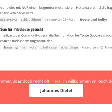
n und dies mit NUR einem bugmotor motorisieren! Hatte da erstmal die frage 
 dann welcher es wird...
ota terrova
schlauchboot
Antworten: 23
Forum:
Boote und Bellys
183cm für Pilothouse gesucht
ntelligenz der Community, denn die Suchfunktion bei Tante Google als auch
er Suche nach einem Bugmotor, der...
haswing
minnkota
pilothouse
schaftlänge
Antworten: 12
For
immer, aber doch recht oft. Herzlich willkommen im Reich
Johannes-Dietel