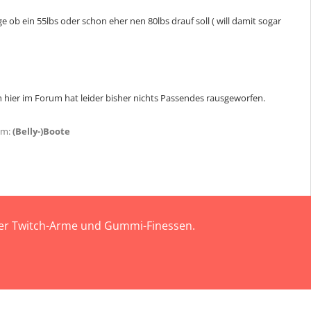
ob ein 55lbs oder schon eher nen 80lbs drauf soll ( will damit sogar
 hier im Forum hat leider bisher nichts Passendes rausgeworfen.
um:
(Belly-)Boote
 der Twitch-Arme und Gummi-Finessen.