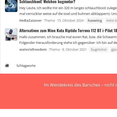
Schlauchboot! Welchen bugmotor?
Hey Leute, Ich wollte mir ein 320 m langes schlauchboot zulege
mal verrückter weise auf die issel und buhnen abklappern). Und
HeBaZaianer
Thema
15. Oktober 2024
haswing
minn k
Alternativen zum Minn Kota Riptide Terrova 112 BT i-Pilot 
Hallo zusammen, ich brauche mal euren Rat, bzw. die Schwarmi
Folgender Herausforderung stehe ich gegenüber: Ich bin auf d
waterisfreedom
Thema
8. Oktober 2021
bugmotor
gps
Schlagworte
Im Wendekreis des Barsches – nicht 