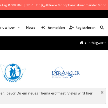
eitag, 07.08.2026 | 12:51 Uhr |
Aktuelle Mondphase: abnehmender Mond
Knowhow
News
Anmelden
Registrieren
Schlagworte
hen, bevor Du ein neues Thema eröffnest. Vieles wird hier