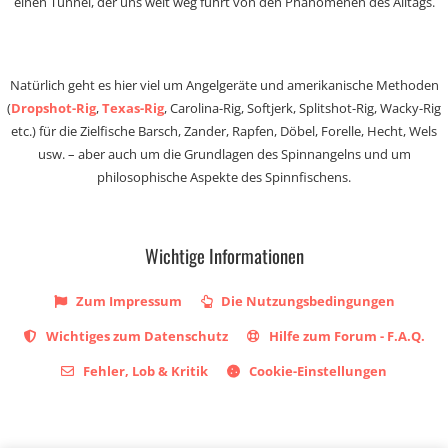
einen Tunnel, der uns weit weg führt von den Phänomenen des Alltags.
Natürlich geht es hier viel um Angelgeräte und amerikanische Methoden
(
Dropshot-Rig
,
Texas-Rig
, Carolina-Rig, Softjerk, Splitshot-Rig, Wacky-Rig
etc.) für die Zielfische Barsch, Zander, Rapfen, Döbel, Forelle, Hecht, Wels
usw. – aber auch um die Grundlagen des Spinnangelns und um
philosophische Aspekte des Spinnfischens.
Wichtige Informationen
Zum Impressum
Die Nutzungsbedingungen
Wichtiges zum Datenschutz
Hilfe zum Forum - F.A.Q.
Fehler, Lob & Kritik
Cookie-Einstellungen