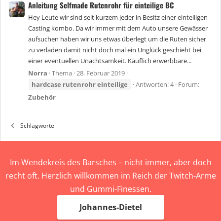
Anleitung Selfmade Rutenrohr für einteilige BC
Hey Leute wir sind seit kurzem jeder in Besitz einer einteiligen
Casting kombo. Da wir immer mit dem Auto unsere Gewässer
aufsuchen haben wir uns etwas überlegt um die Ruten sicher
zu verladen damit nicht doch mal ein Unglück geschieht bei
einer eventuellen Unachtsamkeit. Käuflich erwerbbare...
Norra
Thema
28. Februar 2019
hardcase
rutenrohr
einteilige
Antworten: 4
Forum:
Zubehör
Schlagworte
Im Wendekreis des Barsches – nicht immer, aber doch
recht oft. Herzlich willkommen im Reich der Twitch-Arme
und Gummi-Finessen.
Johannes-Dietel