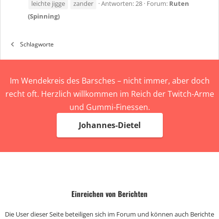
leichte jigge
zander
Antworten: 28
Forum:
Ruten
(Spinning)
Schlagworte
Im Wendekreis des Barsches – nicht immer, aber doch
recht oft. Herzlich willkommen im Reich der Twitch-Arme
und Gummi-Finessen.
Johannes-Dietel
Einreichen von Berichten
Die User dieser Seite beteiligen sich im Forum und können auch Berichte