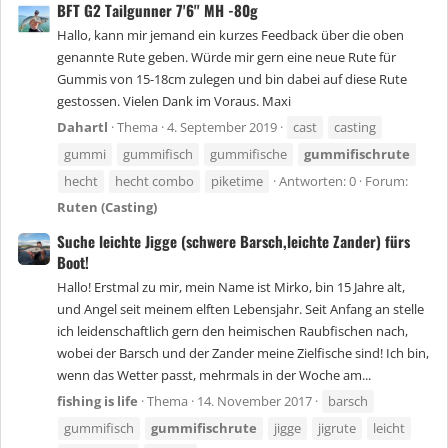
BFT G2 Tailgunner 7'6'' MH -80g
Hallo, kann mir jemand ein kurzes Feedback über die oben
genannte Rute geben. Würde mir gern eine neue Rute für
Gummis von 15-18cm zulegen und bin dabei auf diese Rute
gestossen. Vielen Dank im Voraus. Maxi
Dahartl
Thema
4. September 2019
cast
casting
gummi
gummifisch
gummifische
gummifischrute
hecht
hecht combo
piketime
Antworten: 0
Forum:
Ruten (Casting)
Suche leichte Jigge (schwere Barsch,leichte Zander) fürs
Boot!
Hallo! Erstmal zu mir, mein Name ist Mirko, bin 15 Jahre alt,
und Angel seit meinem elften Lebensjahr. Seit Anfang an stelle
ich leidenschaftlich gern den heimischen Raubfischen nach,
wobei der Barsch und der Zander meine Zielfische sind! Ich bin,
wenn das Wetter passt, mehrmals in der Woche am...
fishing is life
Thema
14. November 2017
barsch
gummifisch
gummifischrute
jigge
jigrute
leicht