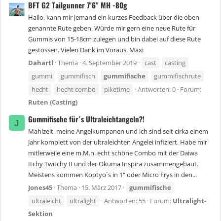
BFT G2 Tailgunner 7'6'' MH -80g
Hallo, kann mir jemand ein kurzes Feedback über die oben
genannte Rute geben. Würde mir gern eine neue Rute für
Gummis von 15-18cm zulegen und bin dabei auf diese Rute
gestossen. Vielen Dank im Voraus. Maxi
Dahartl
Thema
4. September 2019
cast
casting
gummi
gummifisch
gummifische
gummifischrute
hecht
hecht combo
piketime
Antworten: 0
Forum:
Ruten (Casting)
Gummifische für´s Ultraleichtangeln?!
J
Mahlzeit, meine Angelkumpanen und ich sind seit cirka einem
Jahr komplett von der ultraleichten Angelei infiziert. Habe mir
mitlerweile eine m.M.n. echt schöne Combo mit der Daiwa
Itchy Twitchy II und der Okuma Inspira zusammengebaut.
Meistens kommen Koptyo´s in 1" oder Micro Frys in den...
Jones45
Thema
15. März 2017
gummifische
ultraleicht
ultralight
Antworten: 55
Forum:
Ultralight-
Sektion