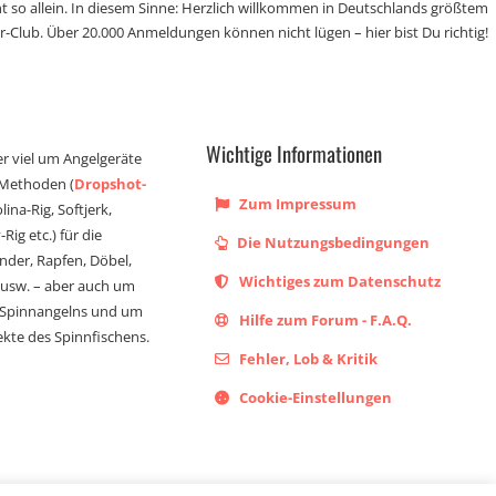
t so allein. In diesem Sinne: Herzlich willkommen in Deutschlands größtem
r-Club. Über 20.000 Anmeldungen können nicht lügen – hier bist Du richtig!
Wichtige Informationen
er viel um Angelgeräte
 Methoden (
Dropshot-
Zum Impressum
olina-Rig, Softjerk,
Rig etc.) für die
Die Nutzungsbedingungen
ander, Rapfen, Döbel,
Wichtiges zum Datenschutz
s usw. – aber auch um
 Spinnangelns und um
Hilfe zum Forum - F.A.Q.
kte des Spinnfischens.
Fehler, Lob & Kritik
Cookie-Einstellungen