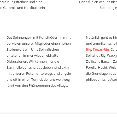
r Meinungsfreiheit und eine
Dann fühlen wir uns nich
von Gummis und Hardbaits ein
Spinnangle
Das Spinnangeln mit Kunstködern nimmt
Natürlich geht es hi
bei vielen unserer Mitglieder einen hohen
und amerikanische
Stellenwert ein. Ums Spinnfischen
Rig
,
Texas-Rig
, Car
entstehen immer wieder lebhafte
Splitshot-Rig, Wacky-
Diskussionen. Wir können hier die
Zielfische Barsch, Z
Sammelleidenschaft ausleben, sind aktiv
Forelle, Hecht, Wel
mit unseren Ruten unterwegs und angeln
die Grundlagen des
uns oft in einen Tunnel, der uns weit weg
philosophische Aspe
führt von den Phänomenen des Alltags.