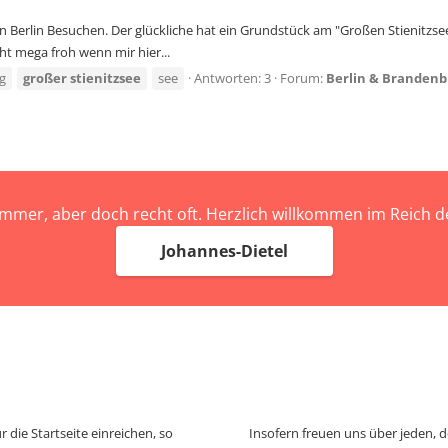
Berlin Besuchen. Der glückliche hat ein Grundstück am "Großen Stienitzsee"
cht mega froh wenn mir hier...
g
großer
stienitzsee
see
Antworten: 3
Forum:
Berlin & Brandenb
immer, aber doch recht oft. Herzlich willkommen im Reich
Johannes-Dietel
 die Startseite einreichen, so
Insofern freuen uns über jeden, 