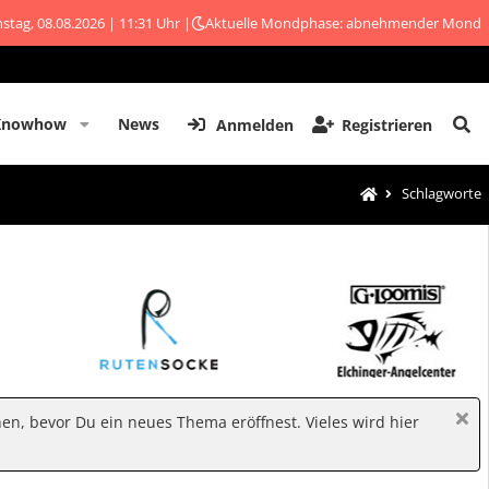
stag, 08.08.2026 | 11:31 Uhr |
Aktuelle Mondphase: abnehmender Mond
Knowhow
News
Anmelden
Registrieren
Schlagworte
hen, bevor Du ein neues Thema eröffnest. Vieles wird hier