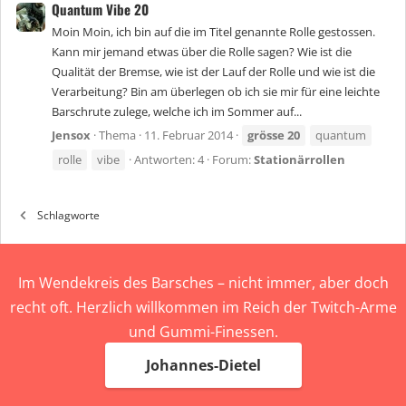
Quantum Vibe 20
Moin Moin, ich bin auf die im Titel genannte Rolle gestossen.
Kann mir jemand etwas über die Rolle sagen? Wie ist die
Qualität der Bremse, wie ist der Lauf der Rolle und wie ist die
Verarbeitung? Bin am überlegen ob ich sie mir für eine leichte
Barschrute zulege, welche ich im Sommer auf...
Jensox
Thema
11. Februar 2014
grösse
20
quantum
rolle
vibe
Antworten: 4
Forum:
Stationärrollen
Schlagworte
Im Wendekreis des Barsches – nicht immer, aber doch
recht oft. Herzlich willkommen im Reich der Twitch-Arme
und Gummi-Finessen.
Johannes-Dietel