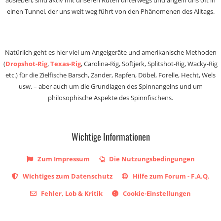
ausleben, sind aktiv mit unseren Ruten unterwegs und angeln uns oft in
einen Tunnel, der uns weit weg führt von den Phänomenen des Alltags.
Natürlich geht es hier viel um Angelgeräte und amerikanische Methoden
(
Dropshot-Rig
,
Texas-Rig
, Carolina-Rig, Softjerk, Splitshot-Rig, Wacky-Rig
etc.) für die Zielfische Barsch, Zander, Rapfen, Döbel, Forelle, Hecht, Wels
usw. – aber auch um die Grundlagen des Spinnangelns und um
philosophische Aspekte des Spinnfischens.
Wichtige Informationen
Zum Impressum
Die Nutzungsbedingungen
Wichtiges zum Datenschutz
Hilfe zum Forum - F.A.Q.
Fehler, Lob & Kritik
Cookie-Einstellungen