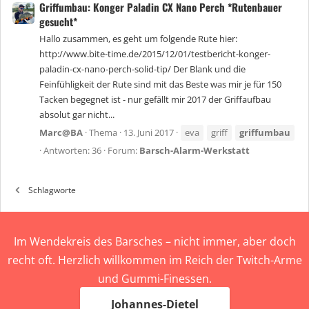
Griffumbau: Konger Paladin CX Nano Perch *Rutenbauer
gesucht*
Hallo zusammen, es geht um folgende Rute hier:
http://www.bite-time.de/2015/12/01/testbericht-konger-
paladin-cx-nano-perch-solid-tip/ Der Blank und die
Feinfühligkeit der Rute sind mit das Beste was mir je für 150
Tacken begegnet ist - nur gefällt mir 2017 der Griffaufbau
absolut gar nicht...
Marc@BA
Thema
13. Juni 2017
eva
griff
griffumbau
Antworten: 36
Forum:
Barsch-Alarm-Werkstatt
Schlagworte
Im Wendekreis des Barsches – nicht immer, aber doch
recht oft. Herzlich willkommen im Reich der Twitch-Arme
und Gummi-Finessen.
Johannes-Dietel