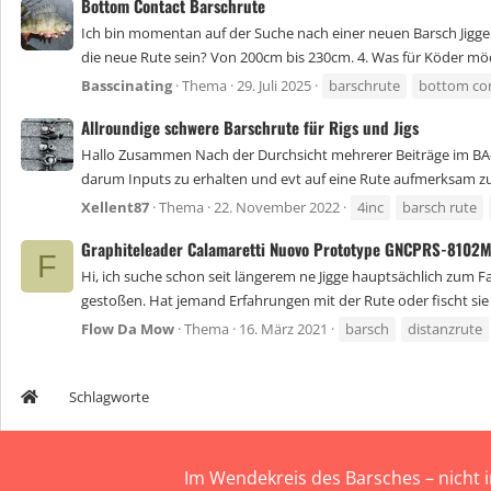
Bottom Contact Barschrute
Ich bin momentan auf der Suche nach einer neuen Barsch Jigge. Hie
die neue Rute sein? Von 200cm bis 230cm. 4. Was für Köder möc
Basscinating
Thema
29. Juli 2025
barschrute
bottom co
Allroundige schwere Barschrute für Rigs und Jigs
Hallo Zusammen Nach der Durchsicht mehrerer Beiträge im BA-
darum Inputs zu erhalten und evt auf eine Rute aufmerksam zu 
Xellent87
Thema
22. November 2022
4inc
barsch rute
Graphiteleader Calamaretti Nuovo Prototype GNCPRS-8102
F
Hi, ich suche schon seit längerem ne Jigge hauptsächlich zum Fau
gestoßen. Hat jemand Erfahrungen mit der Rute oder fischt sie
Flow Da Mow
Thema
16. März 2021
barsch
distanzrute
Schlagworte
Im Wendekreis des Barsches – nicht 