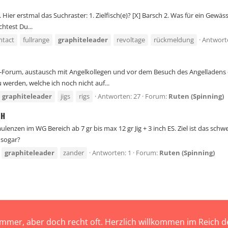
r erstmal das Suchraster: 1. Zielfisch(e)? [X] Barsch 2. Was für ein Gewässer 
htest Du...
ntact
fullrange
graphiteleader
revoltage
rückmeldung
Antwort
Forum, austausch mit Angelkollegen und vor dem Besuch des Angelladens d
werden, welche ich noch nicht auf...
graphiteleader
jigs
rigs
Antworten: 27
Forum:
Ruten (Spinning)
MH
lenzen im WG Bereich ab 7 gr bis max 12 gr Jig + 3 inch ES. Ziel ist das schwe
 sogar?
graphiteleader
zander
Antworten: 1
Forum:
Ruten (Spinning)
immer, aber doch recht oft. Herzlich willkommen im Reich