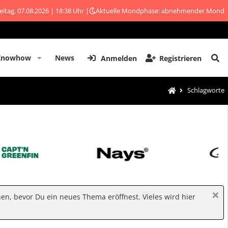
eitag, 07.08.2026 | 18:38 Uhr |
Aktuelle Mondphase: abnehmender Mond
Knowhow
News
Anmelden
Registrieren
Schlagworte
hen, bevor Du ein neues Thema eröffnest. Vieles wird hier