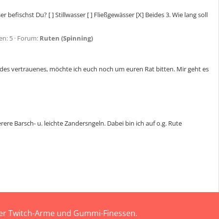
befischst Du? [ ] Stillwasser [ ] Fließgewässer [X] Beides 3. Wie lang soll
en: 5
Forum:
Ruten (Spinning)
es vertrauenes, möchte ich euch noch um euren Rat bitten. Mir geht es
rere Barsch- u. leichte Zandersngeln. Dabei bin ich auf o.g. Rute
 der Twitch-Arme und Gummi-Finessen.