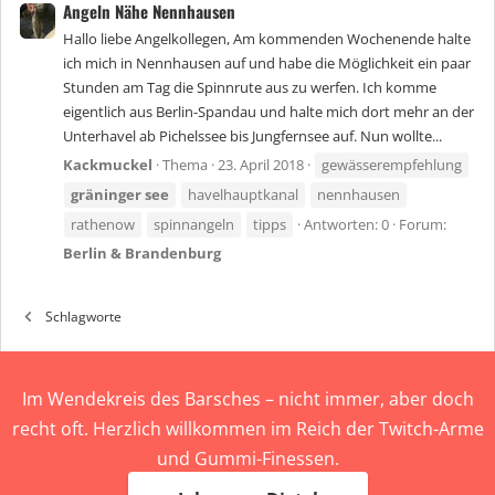
Angeln Nähe Nennhausen
Hallo liebe Angelkollegen, Am kommenden Wochenende halte
ich mich in Nennhausen auf und habe die Möglichkeit ein paar
Stunden am Tag die Spinnrute aus zu werfen. Ich komme
eigentlich aus Berlin-Spandau und halte mich dort mehr an der
Unterhavel ab Pichelssee bis Jungfernsee auf. Nun wollte...
Kackmuckel
Thema
23. April 2018
gewässerempfehlung
gräninger
see
havelhauptkanal
nennhausen
rathenow
spinnangeln
tipps
Antworten: 0
Forum:
Berlin & Brandenburg
Schlagworte
Im Wendekreis des Barsches – nicht immer, aber doch
recht oft. Herzlich willkommen im Reich der Twitch-Arme
und Gummi-Finessen.