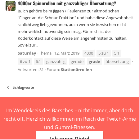
4000er Spinnrollen mit ganzzahliger Übersetzung?
Ja, ich gehöre beim Jiggen / Faulenzen zur altmodischen
"Finger-an-die-Schnur-Fraktion" und habe diese Angewohnheit
schlichtweg lieb gewonnen, auch wenn sie inzwischen nicht
mehr wirklich notwendig sein mag. Für mich ist der
Köderkontakt auf diese Weise am angenehmsten zu halten.
Soviel zur...
Saturday
Thema
12. März 2019
4000
5 zu 1
5:1
6 zu 1
6:1
ganzzahlig
gerade
grade
übersetzung
Antworten: 31
Forum:
Stationärrollen
Schlagworte
Im Wendekreis des Barsches – nicht immer, aber doch
recht oft. Herzlich willkommen im Reich der Twitch-Arme
und Gummi-Finessen.
Johannes-Dietel