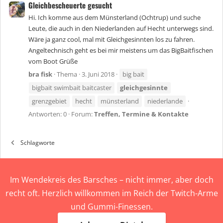
Gleichbescheuerte gesucht
Hi. Ich komme aus dem Münsterland (Ochtrup) und suche
Leute, die auch in den Niederlanden auf Hecht unterwegs sind.
Wäre ja ganz cool, mal mit Gleichgesinnten los zu fahren.
Angeltechnisch geht es bei mir meistens um das BigBaitfischen
vom Boot Grüße
bra fisk
Thema
3. Juni 2018
big bait
bigbait swimbait baitcaster
gleichgesinnte
grenzgebiet
hecht
münsterland
niederlande
Antworten: 0
Forum:
Treffen, Termine & Kontakte
Schlagworte
Im Wendekreis des Barsches – nicht immer, aber doch
recht oft. Herzlich willkommen im Reich der Twitch-Arme
und Gummi-Finessen.