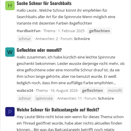
Suche Schnur für Searchbaits
H
Hallo Leute , Welche Schnur könnt ihr empfehlen für
Searchbaits aller Art für die Spinnrute Wenn möglich eine
Variante mit dezenten Farben 8xgeflochten
HardbaitFan
Thema
1. Februar 2025
geflochten
schnur
Antworten: 2
Forum:
Schnüre
Geflochten oder monofil?
W
Hallo zusammen, ich habe kürzlich eine leichte Spinnrute
geschenkt bekommen. Leider wusste derjenige nicht mehr, ob
eine geflochtene oder eine monofile Schnur drauf ist, da sie
ihm schon lange gehörte, aber nie benutzt wurde. Er weiß
lediglich noch, dass ihm eine auffällige Farbe empfohlen...
wabco24
Thema
16. August 2024
geflochten
monofil
schnur
spinnrute
Antworten: 11
Forum:
Schnüre
Welche Schnur für Baitcastangeln auf Hecht?
P
Hey Leute! Bitte nicht böse sein wenn für dieses Thema schon
ein Thread geöffnet wurde, habe aber nichts aktuelles finden
können... Bin was das Baitcastangeln betrifft noch relativ