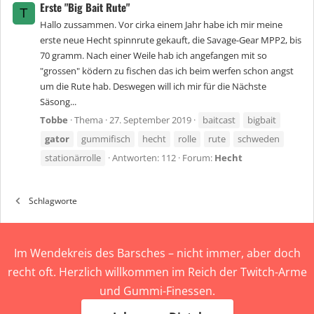
Erste "Big Bait Rute"
T
Hallo zussammen. Vor cirka einem Jahr habe ich mir meine
erste neue Hecht spinnrute gekauft, die Savage-Gear MPP2, bis
70 gramm. Nach einer Weile hab ich angefangen mit so
"grossen" ködern zu fischen das ich beim werfen schon angst
um die Rute hab. Deswegen will ich mir für die Nächste
Säsong...
Tobbe
Thema
27. September 2019
baitcast
bigbait
gator
gummifisch
hecht
rolle
rute
schweden
stationärrolle
Antworten: 112
Forum:
Hecht
Schlagworte
Im Wendekreis des Barsches – nicht immer, aber doch
recht oft. Herzlich willkommen im Reich der Twitch-Arme
und Gummi-Finessen.