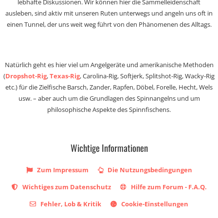
lebhafte Diskussionen. Wir können hier die Sammelleidenschaft
ausleben, sind aktiv mit unseren Ruten unterwegs und angeln uns oft in
einen Tunnel, der uns weit weg führt von den Phänomenen des Alltags.
Natürlich geht es hier viel um Angelgeräte und amerikanische Methoden
(
Dropshot-Rig
,
Texas-Rig
, Carolina-Rig, Softjerk, Splitshot-Rig, Wacky-Rig
etc.) für die Zielfische Barsch, Zander, Rapfen, Döbel, Forelle, Hecht, Wels
usw. – aber auch um die Grundlagen des Spinnangelns und um
philosophische Aspekte des Spinnfischens.
Wichtige Informationen
Zum Impressum
Die Nutzungsbedingungen
Wichtiges zum Datenschutz
Hilfe zum Forum - F.A.Q.
Fehler, Lob & Kritik
Cookie-Einstellungen