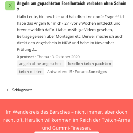
Angeln am gepachteten Forellenteich verboten ohne Schein
X
?
Hallo Leute, bin neu hier und hab direkt ne doofe Frage ^^ Ich
habe das Angeln für mich ( 27 ) vor 8 Wochen entdeckt und
brenne wirklich dafür. Habe unzählige Videos gesehen,
Beiträge gelesen über Montagen etc. Derweil mache ich auch
direkt den Angelschein in NRW und habe im November
Prüfung :)...
Xprotect
Thema
3. Oktober 2020
angeln ohne angelschein
forellen
teich
pachten
teich
mieten
Antworten: 15
Forum:
Sonstiges
Schlagworte
Im Wendekreis des Barsches – nicht immer, aber doch
recht oft. Herzlich willkommen im Reich der Twitch-Arme
und Gummi-Finessen.