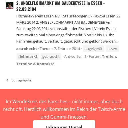
2. ANGELFLOHMARKT AM BALDENEYSEE in ESSEN -
22.03.2104
Fischerei-Verein Essen e.V. · Stauseebogen 37 · 45259 Essen 22.
MÄRZ 2014 2. ANGELFLOHMARKT AM BALDENEYSEE Am
Samstag 22.03.2014 veranstaltet der Fischerei-Verein Essen
zum zweiten Mal einen Angelflohmarkt. Von 12 bis 18 Uhr
kann hier gekauft, verkauft, getauscht und geklönt werden...
astrohecht
Thema
7. Februar 2014
angelgerät
essen
flohmarkt
gebraucht
Antworten: 1
Forum:
Treffen,
Termine & Kontakte
Schlagworte
Im Wendekreis des Barsches – nicht immer, aber doch
recht oft. Herzlich willkommen im Reich der Twitch-Arme
und Gummi-Finessen.
Johannes-Dietel