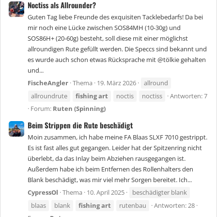
Noctiss als Allrounder?
Guten Tag liebe Freunde des exquisiten Tacklebedarfs! Da bei
mir noch eine Lücke zwischen SOS84MH (10-30g) und
SOS86H+ (20-60g) besteht, soll diese mit einer möglichst
allroundigen Rute gefüllt werden. Die Speccs sind bekannt und
es wurde auch schon etwas Rücksprache mit @tölkie gehalten
und...
FischeAngler
Thema
19. März 2026
allround
allroundrute
fishing
art
noctis
noctiss
Antworten: 7
Forum:
Ruten (Spinning)
Beim Strippen die Rute beschädigt
Moin zusammen, ich habe meine FA Blaas SLXF 7010 gestrippt.
Es ist fast alles gut gegangen. Leider hat der Spitzenring nicht
überlebt, da das Inlay beim Abziehen rausgegangen ist.
Außerdem habe ich beim Entfernen des Rollenhalters den
Blank beschädigt, was mir viel mehr Sorgen bereitet. Ich...
CypressOl
Thema
10. April 2025
beschädigter blank
blaas
blank
fishing
art
rutenbau
Antworten: 28