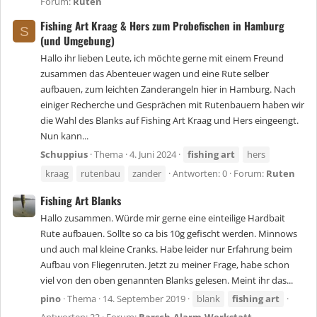
Forum:
Ruten
Fishing Art Kraag & Hers zum Probefischen in Hamburg
S
(und Umgebung)
Hallo ihr lieben Leute, ich möchte gerne mit einem Freund
zusammen das Abenteuer wagen und eine Rute selber
aufbauen, zum leichten Zanderangeln hier in Hamburg. Nach
einiger Recherche und Gesprächen mit Rutenbauern haben wir
die Wahl des Blanks auf Fishing Art Kraag und Hers eingeengt.
Nun kann...
Schuppius
Thema
4. Juni 2024
fishing
art
hers
kraag
rutenbau
zander
Antworten: 0
Forum:
Ruten
Fishing Art Blanks
Hallo zusammen. Würde mir gerne eine einteilige Hardbait
Rute aufbauen. Sollte so ca bis 10g gefischt werden. Minnows
und auch mal kleine Cranks. Habe leider nur Erfahrung beim
Aufbau von Fliegenruten. Jetzt zu meiner Frage, habe schon
viel von den oben genannten Blanks gelesen. Meint ihr das...
pino
Thema
14. September 2019
blank
fishing
art