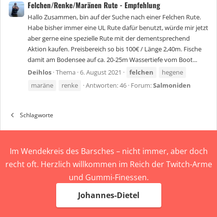
Felchen/Renke/Maränen Rute - Empfehlung
Hallo Zusammen, bin auf der Suche nach einer Felchen Rute.
Habe bisher immer eine UL Rute dafür benutzt, würde mir jetzt
aber gerne eine spezielle Rute mit der dementsprechend
Aktion kaufen. Preisbereich so bis 100€ / Länge 2,40m. Fische
damit am Bodensee auf ca. 20-25m Wassertiefe vom Boot...
Deihlos
Thema
6. August 2021
felchen
hegene
maräne
renke
Antworten: 46
Forum:
Salmoniden
Schlagworte
Im Wendekreis des Barsches – nicht immer, aber doch
recht oft. Herzlich willkommen im Reich der Twitch-Arme
und Gummi-Finessen.
Johannes-Dietel