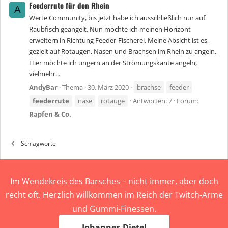
Feederrute für den Rhein
A
Werte Community, bis jetzt habe ich ausschließlich nur auf
Raubfisch geangelt. Nun möchte ich meinen Horizont
erweitern in Richtung Feeder-Fischerei. Meine Absicht ist es,
gezielt auf Rotaugen, Nasen und Brachsen im Rhein zu angeln.
Hier möchte ich ungern an der Strömungskante angeln,
vielmehr...
AndyBar
Thema
30. März 2020
brachse
feeder
feederrute
nase
rotauge
Antworten: 7
Forum:
Rapfen & Co.
Schlagworte
Im Wendekreis des Barsches – nicht immer, aber doch
recht oft. Herzlich willkommen im Reich der Twitch-Arme
und Gummi-Finessen.
Johannes-Dietel