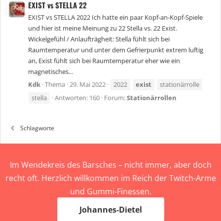
EXIST vs STELLA 22
EXIST vs STELLA 2022 Ich hatte ein paar Kopf-an-Kopf-Spiele
und hier ist meine Meinung zu 22 Stella vs. 22 Exist.
Wickelgefühl / Anlaufträgheit: Stella fühlt sich bei
Raumtemperatur und unter dem Gefrierpunkt extrem luftig
an, Exist fühlt sich bei Raumtemperatur eher wie ein
magnetisches...
Kdk
Thema
29. Mai 2022
2022
exist
stationärrolle
stella
Antworten: 160
Forum:
Stationärrollen
Schlagworte
Im Wendekreis des Barsches – nicht immer, aber doch
recht oft. Herzlich willkommen im Reich der Twitch-Arme
und Gummi-Finessen.
Johannes-Dietel