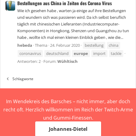
Bestellungen aus China in Zeiten des Corona Virus
Wie ich gesehen habe , warten ja einige auf ihre Bestellungen
und wundern sich was passieren wird. Da ich selbst beruflich
täglich mit chinesischen Lieferanten (Industriecomputer-
Komponenten) in Hongkong, Shenzen und Guangzhou zu tun
habe , wollte ich mal einen kleinen Einblick geben , wie die...
hebeda
Thema
24. Februar 2020
bestellung
china
coronavirus
deutschland
europe
import
tackle
Antworten: 2
Forum:
Wühltisch
Schlagworte
Im Wendekreis des Barsches – nicht immer, aber doch
recht oft. Herzlich willkommen im Reich der Twitch-Arme
und Gummi-Finessen.
Johannes-Dietel