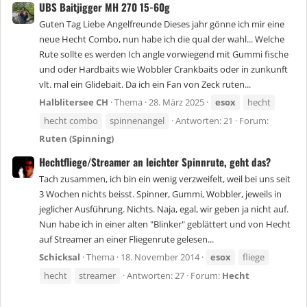
UBS Baitjigger MH 270 15-60g
Guten Tag Liebe Angelfreunde Dieses jahr gönne ich mir eine
neue Hecht Combo, nun habe ich die qual der wahl... Welche
Rute sollte es werden Ich angle vorwiegend mit Gummi fische
und oder Hardbaits wie Wobbler Crankbaits oder in zunkunft
vlt. mal ein Glidebait. Da ich ein Fan von Zeck ruten...
Halblitersee CH
Thema
28. März 2025
esox
hecht
hecht combo
spinnenangel
Antworten: 21
Forum:
Ruten (Spinning)
Hechtfliege/Streamer an leichter Spinnrute, geht das?
Tach zusammen, ich bin ein wenig verzweifelt, weil bei uns seit
3 Wochen nichts beisst. Spinner, Gummi, Wobbler, jeweils in
jeglicher Ausführung. Nichts. Naja, egal, wir geben ja nicht auf.
Nun habe ich in einer alten "Blinker" geblättert und von Hecht
auf Streamer an einer Fliegenrute gelesen...
Schicksal
Thema
18. November 2014
esox
fliege
hecht
streamer
Antworten: 27
Forum:
Hecht