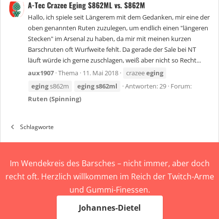
A-Tec Crazee Eging S862ML vs. S862M
Hallo, ich spiele seit Längerem mit dem Gedanken, mir eine der
oben genannten Ruten zuzulegen, um endlich einen "längeren
Stecken" im Arsenal zu haben, da mir mit meinen kurzen
Barschruten oft Wurfweite fehlt. Da gerade der Sale bei NT
läuft würde ich gerne zuschlagen, weiß aber nicht so Recht...
aux1907
Thema
11. Mai 2018
crazee
eging
eging
s862m
eging
s862ml
Antworten: 29
Forum:
Ruten (Spinning)
Schlagworte
Im Wendekreis des Barsches – nicht immer, aber doch
recht oft. Herzlich willkommen im Reich der Twitch-Arme
und Gummi-Finessen.
Johannes-Dietel