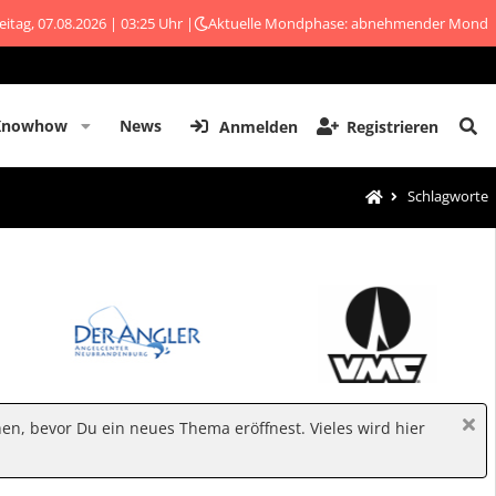
eitag, 07.08.2026 | 03:25 Uhr |
Aktuelle Mondphase: abnehmender Mond
Knowhow
News
Anmelden
Registrieren
Schlagworte
hen, bevor Du ein neues Thema eröffnest. Vieles wird hier