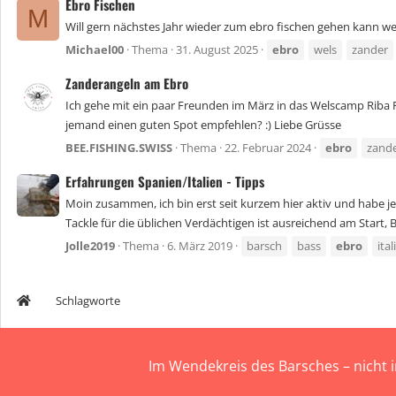
Ebro Fischen
M
Will gern nächstes Jahr wieder zum ebro fischen gehen kann we
Michael00
Thema
31. August 2025
ebro
wels
zander
Zanderangeln am Ebro
Ich gehe mit ein paar Freunden im März in das Welscamp Riba 
jemand einen guten Spot empfehlen? :) Liebe Grüsse
BEE.FISHING.SWISS
Thema
22. Februar 2024
ebro
zand
Erfahrungen Spanien/Italien - Tipps
Moin zusammen, ich bin erst seit kurzem hier aktiv und habe je
Tackle für die üblichen Verdächtigen ist ausreichend am Start, 
Jolle2019
Thema
6. März 2019
barsch
bass
ebro
ital
Schlagworte
Im Wendekreis des Barsches – nicht 