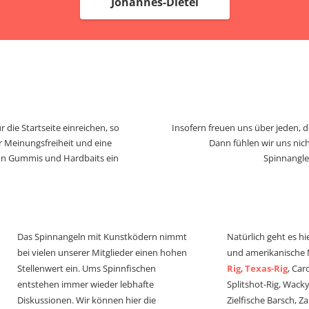
Johannes-Dietel
 die Startseite einreichen, so
Insofern freuen uns über jeden, 
r Meinungsfreiheit und eine
Dann fühlen wir uns nich
von Gummis und Hardbaits ein
Spinnangle
Das Spinnangeln mit Kunstködern nimmt
Natürlich geht es hi
bei vielen unserer Mitglieder einen hohen
und amerikanische
Stellenwert ein. Ums Spinnfischen
Rig
,
Texas-Rig
, Car
entstehen immer wieder lebhafte
Splitshot-Rig, Wacky-
Diskussionen. Wir können hier die
Zielfische Barsch, Z