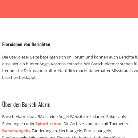
Einreichen von Berichten
Die User dieser Seite beteiligen sich im Forum und können auch Berichte für
dass hier ein bunter Angel-Kosmos entsteht. Wir Barsch-Alarmer stehen fü
freundliche Diskussionskultur. Natürlich macht dauerhafter Missbrauch 
bisschen bekloppt.
Über den Barsch-Alarm
Barsch-Alarm (kurz BA) ist eine Angel-Website mit klarem Fokus aufs
Spinnangeln oder
Spinnfischen
. Die Archive sind prall mit Themen zu
Barschangeln
, Zanderangeln, Hechtangeln, Forellenangeln,
Rapfenangeln. Wir angeln mit Finesse-Methoden, Wobblern (Cranks