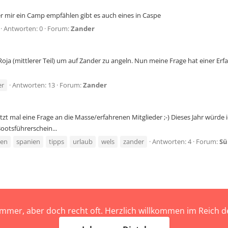
r mir ein Camp empfählen gibt es auch eines in Caspe
Antworten: 0
Forum:
Zander
Roja (mittlerer Teil) um auf Zander zu angeln. Nun meine Frage hat einer 
er
Antworten: 13
Forum:
Zander
tzt mal eine Frage an die Masse/erfahrenen Mitglieder ;-) Dieses Jahr würde
Bootsführerschein...
ien
spanien
tipps
urlaub
wels
zander
Antworten: 4
Forum:
Sü
immer, aber doch recht oft. Herzlich willkommen im Reich