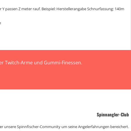
 Y passen Z meter rauf. Beispiel: Herstellerangabe Schnurfassung: 140m
e
 der Twitch-Arme und Gummi-Finessen.
Spinnangler-Club
der unsere Spinnfischer-Community um seine Angelerfahrungen bereichert.