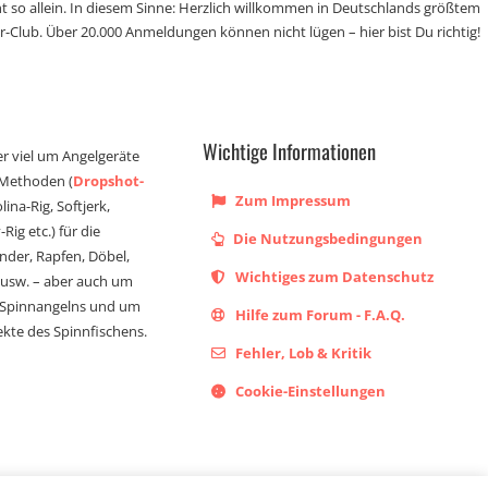
t so allein. In diesem Sinne: Herzlich willkommen in Deutschlands größtem
r-Club. Über 20.000 Anmeldungen können nicht lügen – hier bist Du richtig!
Wichtige Informationen
er viel um Angelgeräte
 Methoden (
Dropshot-
Zum Impressum
olina-Rig, Softjerk,
Rig etc.) für die
Die Nutzungsbedingungen
ander, Rapfen, Döbel,
Wichtiges zum Datenschutz
s usw. – aber auch um
 Spinnangelns und um
Hilfe zum Forum - F.A.Q.
kte des Spinnfischens.
Fehler, Lob & Kritik
Cookie-Einstellungen