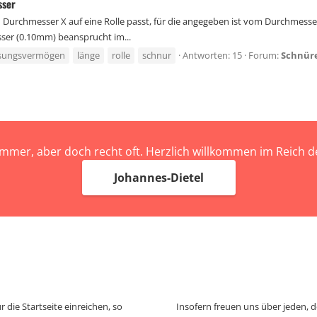
sser
Durchmesser X auf eine Rolle passt, für die angegeben ist vom Durchmesser
er (0.10mm) beansprucht im...
ssungsvermögen
länge
rolle
schnur
Antworten: 15
Forum:
Schnür
immer, aber doch recht oft. Herzlich willkommen im Reich
Johannes-Dietel
 die Startseite einreichen, so
Insofern freuen uns über jeden, 