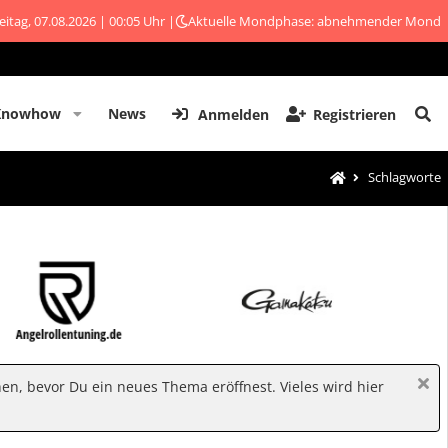
eitag, 07.08.2026 | 00:05 Uhr |
Aktuelle Mondphase: abnehmender Mond
Knowhow
News
Anmelden
Registrieren
Schlagworte
hen, bevor Du ein neues Thema eröffnest. Vieles wird hier