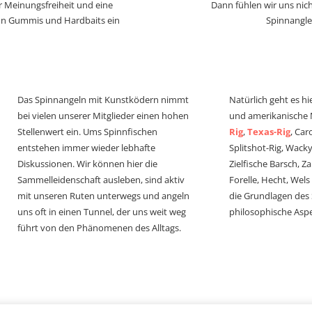
r Meinungsfreiheit und eine
Dann fühlen wir uns nich
von Gummis und Hardbaits ein
Spinnangle
Das Spinnangeln mit Kunstködern nimmt
Natürlich geht es hi
bei vielen unserer Mitglieder einen hohen
und amerikanische
Stellenwert ein. Ums Spinnfischen
Rig
,
Texas-Rig
, Car
entstehen immer wieder lebhafte
Splitshot-Rig, Wacky-
Diskussionen. Wir können hier die
Zielfische Barsch, Z
Sammelleidenschaft ausleben, sind aktiv
Forelle, Hecht, Wel
mit unseren Ruten unterwegs und angeln
die Grundlagen des
uns oft in einen Tunnel, der uns weit weg
philosophische Aspe
führt von den Phänomenen des Alltags.