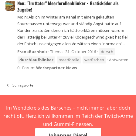
Neu: "Truttator" Meerforellenblinker - Gratisköder als
Zugabe!
Moin! Als ich im Winter am Kanal mit einem gekauften
Snurrebassen unterwegs war und ständig Angst hatte auf
Kunden zu stoßen denen ich hätte erklären müssen warum
der Flatterjig bei unter 4° zuviel Ködergeschwindigkeit hat fiel
der Entschluss entgegen allen Vorsätzen einen "normalen"...
FrankBuchholz
Thema
31. Oktober 2016
dorsch
durchlaufblinker
meerforelle
watfischen
Antworten:
0
Forum:
Werbepartner-News
Schlagworte
Im Wendekreis des Barsches – nicht immer, aber doch
recht oft. Herzlich willkommen im Reich der Twitch-Arme
und Gummi-Finessen.
Johannes-Dietel