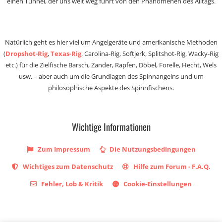
einen Tunnel, der uns weit weg führt von den Phänomenen des Alltags.
Natürlich geht es hier viel um Angelgeräte und amerikanische Methoden
(
Dropshot-Rig
,
Texas-Rig
, Carolina-Rig, Softjerk, Splitshot-Rig, Wacky-Rig
etc.) für die Zielfische Barsch, Zander, Rapfen, Döbel, Forelle, Hecht, Wels
usw. – aber auch um die Grundlagen des Spinnangelns und um
philosophische Aspekte des Spinnfischens.
Wichtige Informationen
Zum Impressum
Die Nutzungsbedingungen
Wichtiges zum Datenschutz
Hilfe zum Forum - F.A.Q.
Fehler, Lob & Kritik
Cookie-Einstellungen