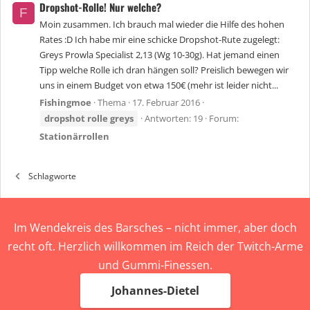
Dropshot-Rolle! Nur welche?
F
Moin zusammen. Ich brauch mal wieder die Hilfe des hohen
Rates :D Ich habe mir eine schicke Dropshot-Rute zugelegt:
Greys Prowla Specialist 2,13 (Wg 10-30g). Hat jemand einen
Tipp welche Rolle ich dran hängen soll? Preislich bewegen wir
uns in einem Budget von etwa 150€ (mehr ist leider nicht...
Fishingmoe
Thema
17. Februar 2016
dropshot
rolle
greys
Antworten: 19
Forum:
Stationärrollen
Schlagworte
Im Wendekreis des Barsches – nicht immer, aber doch
recht oft. Herzlich willkommen im Reich der Twitch-Arme
und Gummi-Finessen.
Johannes-Dietel