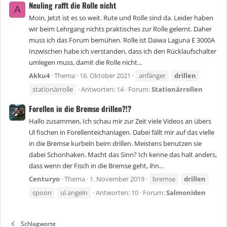
Neuling rafft die Rolle nicht
A
Moin, Jetzt ist es so weit. Rute und Rolle sind da. Leider haben
wir beim Lehrgang nichts praktisches zur Rolle gelernt. Daher
muss ich das Forum bemühen. Rolle ist Daiwa Laguna E 3000A
Inzwischen habe ich verstanden, dass ich den Rücklaufschalter
umlegen muss, damit die Rolle nicht...
Akku4
Thema
16. Oktober 2021
anfänger
drillen
stationärrolle
Antworten: 14
Forum:
Stationärrollen
Forellen in die Bremse drillen?!?
Hallo zusammen, Ich schau mir zur Zeit viele Videos an übers
Ul fischen in Forellenteichanlagen. Dabei fällt mir auf das vielle
in die Bremse kurbeln beim drillen. Meistens benutzen sie
dabei Schonhaken. Macht das Sinn? Ich kenne das halt anders,
dass wenn der Fisch in die Bremse geht, ihn...
Centuryo
Thema
1. November 2019
bremse
drillen
spoon
ul angeln
Antworten: 10
Forum:
Salmoniden
Schlagworte