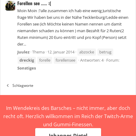
Forellen see ..... :(
Moin Moin :?alle zusammen ich hab eine wenig Juristische
frage Wir haben bei uns in der Nähe Tecklenburg/Ledde einen
Forellen see (ich Möchte keinen Namen nennen um damit
niemanden schaden zu können ) man Bezahlt für 2 Ruten(2
Ruten minimum) 20 Euro eintritt und pro Kopf (Person) setzt
der...
Juulez
Thema
12. Januar 2014
abzocke
betrug
dreckig
forelle
forellensee
Antworten: 4
Forum:
Sonstiges
Schlagworte
Im Wendekreis des Barsches – nicht immer, aber doch
recht oft. Herzlich willkommen im Reich der Twitch-Arme
und Gummi-Finessen.
Johannes-Dietel