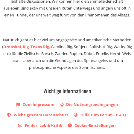
lebhafte Diskussionen. Wir können hier die Sammelleidenschaft
ausleben, sind aktiv mit unseren Ruten unterwegs und angeln uns oft in
einen Tunnel, der uns weit weg führt von den Phänomenen des Alltags.
Natürlich geht es hier viel um Angelgeräte und amerikanische Methoden
(
Dropshot-Rig
,
Texas-Rig
, Carolina-Rig, Softjerk, Splitshot-Rig, Wacky-Rig
etc.) für die Zielfische Barsch, Zander, Rapfen, Döbel, Forelle, Hecht, Wels
usw. – aber auch um die Grundlagen des Spinnangelns und um
philosophische Aspekte des Spinnfischens.
Wichtige Informationen
Zum Impressum
Die Nutzungsbedingungen
Wichtiges zum Datenschutz
Hilfe zum Forum - F.A.Q.
Fehler, Lob & Kritik
Cookie-Einstellungen