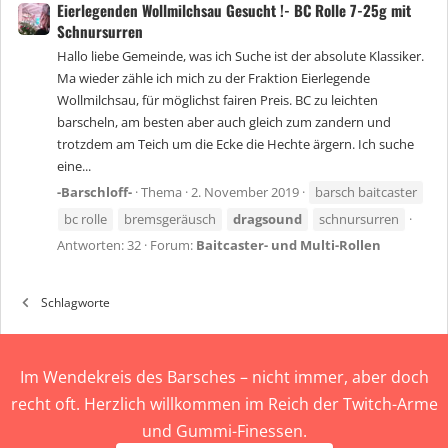
Eierlegenden Wollmilchsau Gesucht !- BC Rolle 7-25g mit
Schnursurren
Hallo liebe Gemeinde, was ich Suche ist der absolute Klassiker.
Ma wieder zähle ich mich zu der Fraktion Eierlegende
Wollmilchsau, für möglichst fairen Preis. BC zu leichten
barscheln, am besten aber auch gleich zum zandern und
trotzdem am Teich um die Ecke die Hechte ärgern. Ich suche
eine...
-Barschloff-
Thema
2. November 2019
barsch baitcaster
bc rolle
bremsgeräusch
dragsound
schnursurren
Antworten: 32
Forum:
Baitcaster- und Multi-Rollen
Schlagworte
Im Wendekreis des Barsches – nicht immer, aber doch
recht oft. Herzlich willkommen im Reich der Twitch-Arme
und Gummi-Finessen.