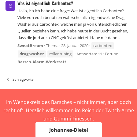
Was ist eigentlich Carbontex?
S
Hallo, ich ich habe eine frage: Was ist eigentlich Carbontex?
Viele von euch benutzen wahrscheinlich irgendwelche Drag
Washer aus Carbontex, welche man ja von unterschiedlichen
Quellen beziehen kann. Ich habe heute in der Bucht gesehen,
dass die jmd auch CNC gefräst anbietet. Habe mir dann...
SweatBream
Thema
28. Januar 2020
carbontex
drag
washer
rollentuning
Antworten: 11
Forum:
Barsch-Alarm-Werkstatt
Schlagworte
Im Wendekreis des Barsches – nicht immer, aber doch
recht oft. Herzlich willkommen im Reich der Twitch-Arme
und Gummi-Finessen.
Johannes-Dietel