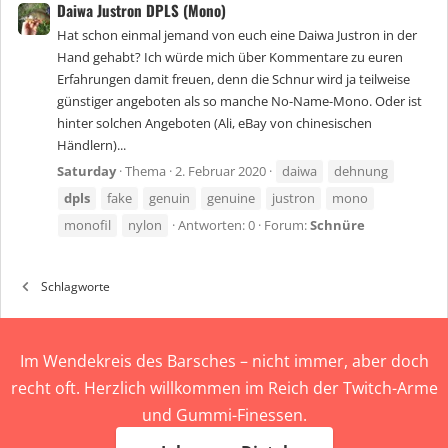
Daiwa Justron DPLS (Mono)
Hat schon einmal jemand von euch eine Daiwa Justron in der
Hand gehabt? Ich würde mich über Kommentare zu euren
Erfahrungen damit freuen, denn die Schnur wird ja teilweise
günstiger angeboten als so manche No-Name-Mono. Oder ist
hinter solchen Angeboten (Ali, eBay von chinesischen
Händlern)...
Saturday
Thema
2. Februar 2020
daiwa
dehnung
dpls
fake
genuin
genuine
justron
mono
monofil
nylon
Antworten: 0
Forum:
Schnüre
Schlagworte
Im Wendekreis des Barsches – nicht immer, aber doch
recht oft. Herzlich willkommen im Reich der Twitch-Arme
und Gummi-Finessen.