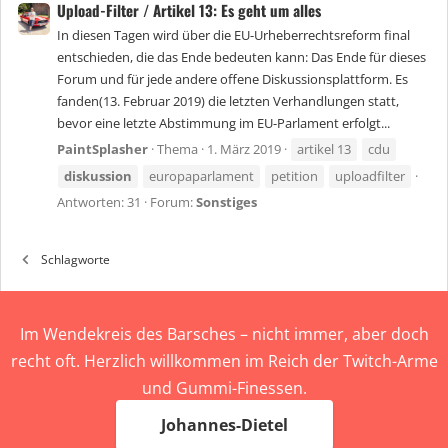
Upload-Filter / Artikel 13: Es geht um alles
In diesen Tagen wird über die EU-Urheberrechtsreform final
entschieden, die das Ende bedeuten kann: Das Ende für dieses
Forum und für jede andere offene Diskussionsplattform. Es
fanden(13. Februar 2019) die letzten Verhandlungen statt,
bevor eine letzte Abstimmung im EU-Parlament erfolgt...
PaintSplasher
Thema
1. März 2019
artikel 13
cdu
diskussion
europaparlament
petition
uploadfilter
Antworten: 31
Forum:
Sonstiges
Schlagworte
Im Wendekreis des Barsches – nicht immer, aber doch
recht oft. Herzlich willkommen im Reich der Twitch-Arme
und Gummi-Finessen.
Johannes-Dietel