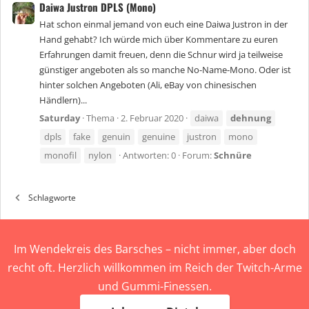
Daiwa Justron DPLS (Mono)
Hat schon einmal jemand von euch eine Daiwa Justron in der
Hand gehabt? Ich würde mich über Kommentare zu euren
Erfahrungen damit freuen, denn die Schnur wird ja teilweise
günstiger angeboten als so manche No-Name-Mono. Oder ist
hinter solchen Angeboten (Ali, eBay von chinesischen
Händlern)...
Saturday
Thema
2. Februar 2020
daiwa
dehnung
dpls
fake
genuin
genuine
justron
mono
monofil
nylon
Antworten: 0
Forum:
Schnüre
Schlagworte
Im Wendekreis des Barsches – nicht immer, aber doch
recht oft. Herzlich willkommen im Reich der Twitch-Arme
und Gummi-Finessen.