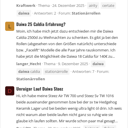
Kraftwerk
Thema
24. Dezember 2025
airity
certate
daiwa
Antworten: 2
Forum:
Stationärrollen
Daiwa 25 Caldia Erfahrung?
L
Moin, ich habe mich jetzt dazu entschieden mir die Daiwa
Caldia 2500d zu Weihnachten zu schenken. Es gibt ja bei den
Rollen (abgesehen von den Größen natürlich) unterschiede
bzw. „Facelift“ Modelle die alle Paar Jahre rauskommen. Ich
habe jetzt die Möglichkeit die Daiwa 18 Caldia für 140€ zu...
langer_Hecht
Thema
9. Dezember 2025
daiwa
daiwa
caldia
stationärrolle
Antworten: 7
Forum:
Stationärrollen
Unruiger Lauf Daiwa Steez
D
Hi, ich habe meine Steez Air TW 700 und Steez Sv TW 1016
beide auseinander genommen bzw bei der sv tw Hedgehog
Keramik Lager und bei beiden wenig ultra light öl drin. Ich weis
nicht warum aber beide laufen nicht ganz so ruhig wie sie
glaube ich laufen sollten. Mir wurde schon paar mal gesagt...