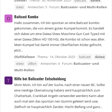
David81
Thema
30. November 2025
baitcast
daiwa
steez
Antworten: 5
Forum:
Baitcaster- und Multi-Rollen
Baitcast Kombo
O
Hallo zusammen, Ich bin spontan an eine Baitcast kombo
gekommen, die von einem guten Kumpel kommt. Es handelt
sich dabei um eine Daiwa Steez Maschine Gun Cast Type3 mit
einer Daiwa Zillion HD 100 HSL die Kombo ist schon was älter.
Mein Kumpel hat damit immer Oberflächen Köder gefischt,
jetzt...
OlafOlafsson
Thema
14. Oktober 2025
baitcast
daiwa
steez
zillion
Antworten: 4
Forum:
Baitcaster- und
Multi-Rollen
Hilfe bei Baitcaster Entscheidung
T
Moin Moin, Ich bin auf der Suche, nach einer neuen BC. Sollte
eine niedrige Übersetzung haben( wird hauptsächlich zum
Chatterbait, Crankbait Angeln verwendet werden) Kann aber
auch mal sein das spontan nen Gummi geleiert wird usw.
Zielfisch ist hauptsächlich Zander, Hecht Beifang und ganz...