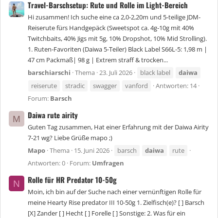
Travel-Barschsetup: Rute und Rolle im Light-Bereich
Hi zusammen! Ich suche eine ca 2,0-2,20m und 5-teilige JDM-
Reiserute fürs Handgepäck (Sweetspot ca. 4g-10g mit 40%
Twitchbaits, 40% Jigs mit 5g, 10% Dropshot, 10% Mid Strolling).
1. Ruten-Favoriten (Daiwa 5-Teiler) Black Label S66L-5: 1,98 m |
47 cm Packmaß| 98 g | Extrem straff & trocken...
barschiarschi
Thema
23. Juli 2026
black label
daiwa
reiserute
stradic
swagger
vanford
Antworten: 14
Forum:
Barsch
Daiwa rute airity
M
Guten Tag zusammen, Hat einer Erfahrung mit der Daiwa Airity
7-21 wg? Liebe Grüße mapo ;)
Mapo
Thema
15. Juni 2026
barsch
daiwa
rute
Antworten: 0
Forum:
Umfragen
Rolle für HR Predator 10-50g
N
Moin, ich bin auf der Suche nach einer vernünftigen Rolle für
meine Hearty Rise predator III 10-50g 1. Zielfisch(e)? [ ] Barsch
[X] Zander [ ] Hecht [ ] Forelle [ ] Sonstige: 2. Was für ein