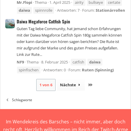
Mr.Flopi
Thema
1. April 2025
airity
bullseye
certate
daiwa
spinnrolle
Antworten: 7
Forum:
Stationärrollen
Daiwa Megaforce Catfish Spin
Guten Tag liebe Community, hat jemand schon Erfahrungen
mit der Daiwa Megaforce Catfish Spin 180g sammeln können
oder kann darüber von hören sagen berichten? Die Rute ist
mir aufgrund der Marke und des guten Preises aufgefallen.
Link zur Rute...
NF9
Thema
8. Februar 2025
catfish
daiwa
spinfischen
Antworten: 0
Forum:
Ruten (Spinning)
Letzte
1 von 6
Nächste
Schlagworte
Im Wendekreis des Barsches – nicht immer, aber doch
recht oft. Herzlich willkommen im Reich der Twitch-Arme