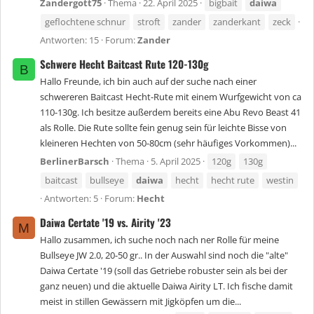
Zandergott75
Thema
22. April 2025
bigbait
daiwa
geflochtene schnur
stroft
zander
zanderkant
zeck
Antworten: 15
Forum:
Zander
Schwere Hecht Baitcast Rute 120-130g
B
Hallo Freunde, ich bin auch auf der suche nach einer
schwereren Baitcast Hecht-Rute mit einem Wurfgewicht von ca
110-130g. Ich besitze außerdem bereits eine Abu Revo Beast 41
als Rolle. Die Rute sollte fein genug sein für leichte Bisse von
kleineren Hechten von 50-80cm (sehr häufiges Vorkommen)...
BerlinerBarsch
Thema
5. April 2025
120g
130g
baitcast
bullseye
daiwa
hecht
hecht rute
westin
Antworten: 5
Forum:
Hecht
Daiwa Certate '19 vs. Airity '23
M
Hallo zusammen, ich suche noch nach ner Rolle für meine
Bullseye JW 2.0, 20-50 gr.. In der Auswahl sind noch die "alte"
Daiwa Certate '19 (soll das Getriebe robuster sein als bei der
ganz neuen) und die aktuelle Daiwa Airity LT. Ich fische damit
meist in stillen Gewässern mit Jigköpfen um die...