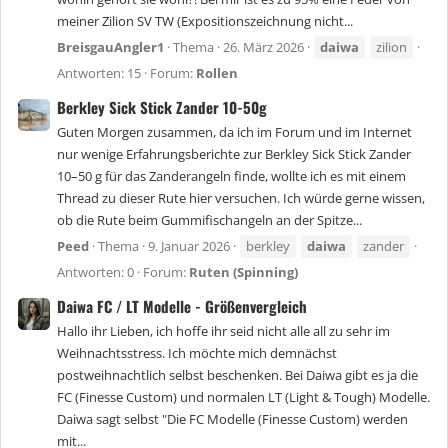
meiner Zilion SV TW (Expositionszeichnung nicht...
BreisgauAngler1
Thema
26. März 2026
daiwa
zilion
Antworten: 15
Forum:
Rollen
Berkley Sick Stick Zander 10-50g
Guten Morgen zusammen, da ich im Forum und im Internet
nur wenige Erfahrungsberichte zur Berkley Sick Stick Zander
10–50 g für das Zanderangeln finde, wollte ich es mit einem
Thread zu dieser Rute hier versuchen. Ich würde gerne wissen,
ob die Rute beim Gummifischangeln an der Spitze...
Peed
Thema
9. Januar 2026
berkley
daiwa
zander
Antworten: 0
Forum:
Ruten (Spinning)
Daiwa FC / LT Modelle - Größenvergleich
Hallo ihr Lieben, ich hoffe ihr seid nicht alle all zu sehr im
Weihnachtsstress. Ich möchte mich demnächst
postweihnachtlich selbst beschenken. Bei Daiwa gibt es ja die
FC (Finesse Custom) und normalen LT (Light & Tough) Modelle.
Daiwa sagt selbst "Die FC Modelle (Finesse Custom) werden
mit...