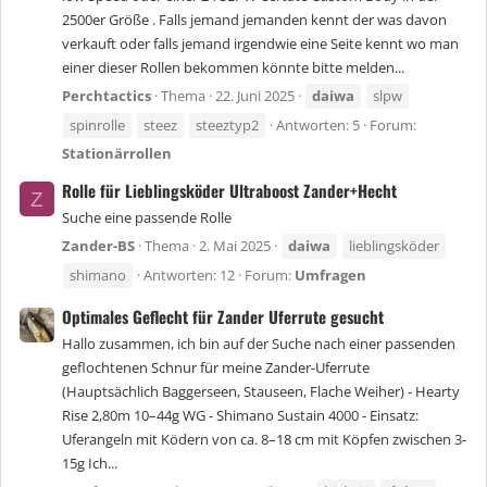
2500er Größe . Falls jemand jemanden kennt der was davon
verkauft oder falls jemand irgendwie eine Seite kennt wo man
einer dieser Rollen bekommen könnte bitte melden...
Perchtactics
Thema
22. Juni 2025
daiwa
slpw
spinrolle
steez
steeztyp2
Antworten: 5
Forum:
Stationärrollen
Rolle für Lieblingsköder Ultraboost Zander+Hecht
Z
Suche eine passende Rolle
Zander-BS
Thema
2. Mai 2025
daiwa
lieblingsköder
shimano
Antworten: 12
Forum:
Umfragen
Optimales Geflecht für Zander Uferrute gesucht
Hallo zusammen, ich bin auf der Suche nach einer passenden
geflochtenen Schnur für meine Zander-Uferrute
(Hauptsächlich Baggerseen, Stauseen, Flache Weiher) - Hearty
Rise 2,80m 10–44g WG - Shimano Sustain 4000 - Einsatz:
Uferangeln mit Ködern von ca. 8–18 cm mit Köpfen zwischen 3-
15g Ich...