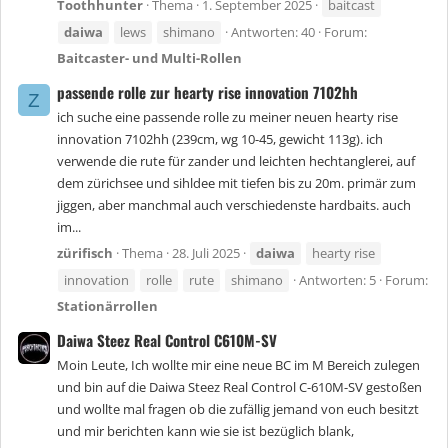
Toothhunter
Thema
1. September 2025
baitcast
daiwa
lews
shimano
Antworten: 40
Forum:
Baitcaster- und Multi-Rollen
passende rolle zur hearty rise innovation 7102hh
Z
ich suche eine passende rolle zu meiner neuen hearty rise
innovation 7102hh (239cm, wg 10-45, gewicht 113g). ich
verwende die rute für zander und leichten hechtanglerei, auf
dem zürichsee und sihldee mit tiefen bis zu 20m. primär zum
jiggen, aber manchmal auch verschiedenste hardbaits. auch
im...
zürifisch
Thema
28. Juli 2025
daiwa
hearty rise
innovation
rolle
rute
shimano
Antworten: 5
Forum:
Stationärrollen
Daiwa Steez Real Control C610M-SV
Moin Leute, Ich wollte mir eine neue BC im M Bereich zulegen
und bin auf die Daiwa Steez Real Control C-610M-SV gestoßen
und wollte mal fragen ob die zufällig jemand von euch besitzt
und mir berichten kann wie sie ist bezüglich blank,