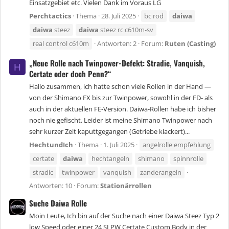
Einsatzgebiet etc. Vielen Dank im Voraus LG
Perchtactics
Thema
28. Juli 2025
bc rod
daiwa
daiwa
steez
daiwa
steez rc c610m-sv
real control c610m
Antworten: 2
Forum:
Ruten (Casting)
„Neue Rolle nach Twinpower-Defekt: Stradic, Vanquish,
H
Certate oder doch Penn?“
Hallo zusammen, ich hatte schon viele Rollen in der Hand —
von der Shimano FX bis zur Twinpower, sowohl in der FD- als
auch in der aktuellen FE-Version. Daiwa-Rollen habe ich bisher
noch nie gefischt. Leider ist meine Shimano Twinpower nach
sehr kurzer Zeit kaputtgegangen (Getriebe klackert)...
HechtundIch
Thema
1. Juli 2025
angelrolle empfehlung
certate
daiwa
hechtangeln
shimano
spinnrolle
stradic
twinpower
vanquish
zanderangeln
Antworten: 10
Forum:
Stationärrollen
Suche Daiwa Rolle
Moin Leute, Ich bin auf der Suche nach einer Daiwa Steez Typ 2
low Speed oder einer 24 SLPW Certate Custom Body in der