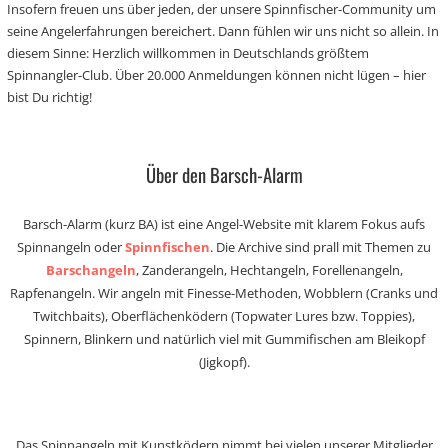
Insofern freuen uns über jeden, der unsere Spinnfischer-Community um
seine Angelerfahrungen bereichert. Dann fühlen wir uns nicht so allein. In
diesem Sinne: Herzlich willkommen in Deutschlands größtem
Spinnangler-Club. Über 20.000 Anmeldungen können nicht lügen – hier
bist Du richtig!
Über den Barsch-Alarm
Barsch-Alarm (kurz BA) ist eine Angel-Website mit klarem Fokus aufs
Spinnangeln oder
Spinnfischen
. Die Archive sind prall mit Themen zu
Barschangeln
, Zanderangeln, Hechtangeln, Forellenangeln,
Rapfenangeln. Wir angeln mit Finesse-Methoden, Wobblern (Cranks und
Twitchbaits), Oberflächenködern (Topwater Lures bzw. Toppies),
Spinnern, Blinkern und natürlich viel mit Gummifischen am Bleikopf
(Jigkopf).
Das Spinnangeln mit Kunstködern nimmt bei vielen unserer Mitglieder