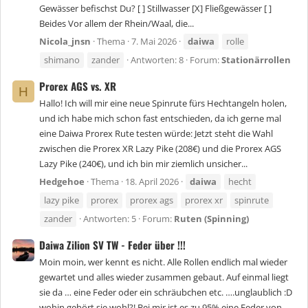
Gewässer befischst Du? [ ] Stillwasser [X] Fließgewässer [ ]
Beides Vor allem der Rhein/Waal, die...
Nicola_jnsn
Thema
7. Mai 2026
daiwa
rolle
shimano
zander
Antworten: 8
Forum:
Stationärrollen
Prorex AGS vs. XR
H
Hallo! Ich will mir eine neue Spinrute fürs Hechtangeln holen,
und ich habe mich schon fast entschieden, da ich gerne mal
eine Daiwa Prorex Rute testen würde: Jetzt steht die Wahl
zwischen die Prorex XR Lazy Pike (208€) und die Prorex AGS
Lazy Pike (240€), und ich bin mir ziemlich unsicher...
Hedgehoe
Thema
18. April 2026
daiwa
hecht
lazy pike
prorex
prorex ags
prorex xr
spinrute
zander
Antworten: 5
Forum:
Ruten (Spinning)
Daiwa Zilion SV TW - Feder über !!!
Moin moin, wer kennt es nicht. Alle Rollen endlich mal wieder
gewartet und alles wieder zusammen gebaut. Auf einmal liegt
sie da … eine Feder oder ein schräubchen etc. ….unglaublich :D
wohin gehört sie wohl?! Bei mir ist es zu 95% eine Feder von