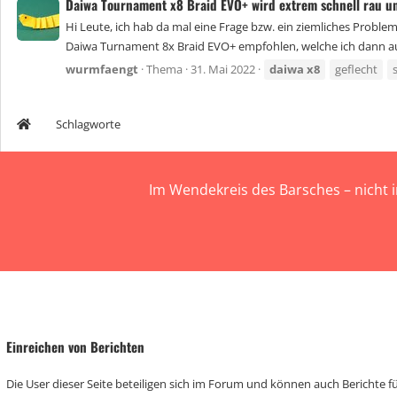
Daiwa Tournament x8 Braid EVO+ wird extrem schnell rau un
Hi Leute, ich hab da mal eine Frage bzw. ein ziemliches Proble
Daiwa Turnament 8x Braid EVO+ empfohlen, welche ich dann auc
wurmfaengt
Thema
31. Mai 2022
daiwa
x8
geflecht
Schlagworte
Im Wendekreis des Barsches – nicht 
Einreichen von Berichten
Die User dieser Seite beteiligen sich im Forum und können auch Berichte für