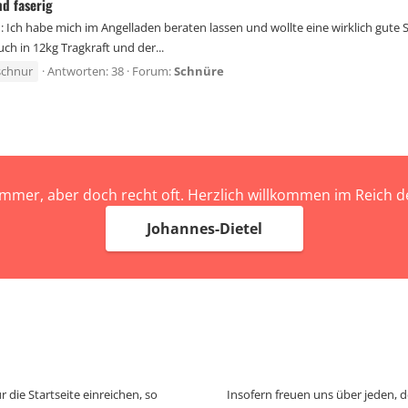
d faserig
m: Ich habe mich im Angelladen beraten lassen und wollte eine wirklich gut
h in 12kg Tragkraft und der...
schnur
Antworten: 38
Forum:
Schnüre
immer, aber doch recht oft. Herzlich willkommen im Reich
Johannes-Dietel
 die Startseite einreichen, so
Insofern freuen uns über jeden, 