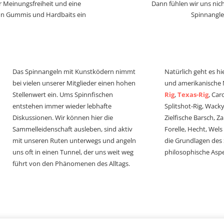
r Meinungsfreiheit und eine
Dann fühlen wir uns nich
von Gummis und Hardbaits ein
Spinnangle
Das Spinnangeln mit Kunstködern nimmt
Natürlich geht es hi
bei vielen unserer Mitglieder einen hohen
und amerikanische
Stellenwert ein. Ums Spinnfischen
Rig
,
Texas-Rig
, Car
entstehen immer wieder lebhafte
Splitshot-Rig, Wacky-
Diskussionen. Wir können hier die
Zielfische Barsch, Z
Sammelleidenschaft ausleben, sind aktiv
Forelle, Hecht, Wel
mit unseren Ruten unterwegs und angeln
die Grundlagen des
uns oft in einen Tunnel, der uns weit weg
philosophische Aspe
führt von den Phänomenen des Alltags.