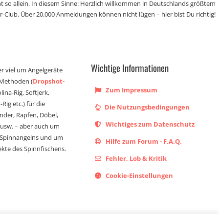
t so allein. In diesem Sinne: Herzlich willkommen in Deutschlands größtem
r-Club. Über 20.000 Anmeldungen können nicht lügen – hier bist Du richtig!
Wichtige Informationen
er viel um Angelgeräte
 Methoden (
Dropshot-
Zum Impressum
olina-Rig, Softjerk,
Rig etc.) für die
Die Nutzungsbedingungen
ander, Rapfen, Döbel,
Wichtiges zum Datenschutz
s usw. – aber auch um
 Spinnangelns und um
Hilfe zum Forum - F.A.Q.
kte des Spinnfischens.
Fehler, Lob & Kritik
Cookie-Einstellungen