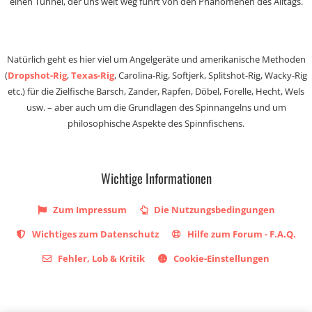
einen Tunnel, der uns weit weg führt von den Phänomenen des Alltags.
Natürlich geht es hier viel um Angelgeräte und amerikanische Methoden
(
Dropshot-Rig
,
Texas-Rig
, Carolina-Rig, Softjerk, Splitshot-Rig, Wacky-Rig
etc.) für die Zielfische Barsch, Zander, Rapfen, Döbel, Forelle, Hecht, Wels
usw. – aber auch um die Grundlagen des Spinnangelns und um
philosophische Aspekte des Spinnfischens.
Wichtige Informationen
Zum Impressum
Die Nutzungsbedingungen
Wichtiges zum Datenschutz
Hilfe zum Forum - F.A.Q.
Fehler, Lob & Kritik
Cookie-Einstellungen