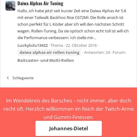
Daiwa Alphas Air Tuning
Hallo, ich habe jetzt seit kurzer Zeit eine Daiwa Alphas Air 5.8
mit einer Tailwalk Backhoo Rise C672Ml. Die Rolle ansich ist
schon perfekt für L Köder aber ich will den nächsten Schritt
wagen. Rollen-Tuning. Da sie optisch schon echt toll ist will ich
die Performance verbessern. Ich stelle mir...
Luckylulu13422
Thema
22. Oktober 2018
daiwa
alphas
air
rollen
tuning
Antworten: 24
Forum:
Baitcaster- und Multi-Rollen
Schlagworte
Im Wendekreis des Barsches – nicht immer, aber doch
recht oft. Herzlich willkommen im Reich der Twitch-Arme
und Gummi-Finessen.
Johannes-Dietel