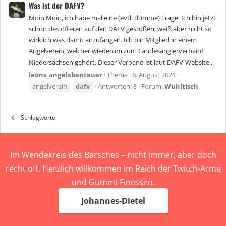
Was ist der DAFV?
Moin Moin, ich habe mal eine (evtl. dumme) Frage. Ich bin jetzt
schon des öfteren auf den DAFV gestoßen, weiß aber nicht so
wirklich was damit anzufangen. Ich bin Mitglied in einem
Angelverein, welcher wiederum zum Landesanglerverband
Niedersachsen gehört. Dieser Verband ist laut DAFV-Website...
leons_angelabenteuer
Thema
6. August 2021
angelverein
dafv
Antworten: 8
Forum:
Wühltisch
Schlagworte
Im Wendekreis des Barsches – nicht immer, aber doch
recht oft. Herzlich willkommen im Reich der Twitch-Arme
und Gummi-Finessen.
Johannes-Dietel