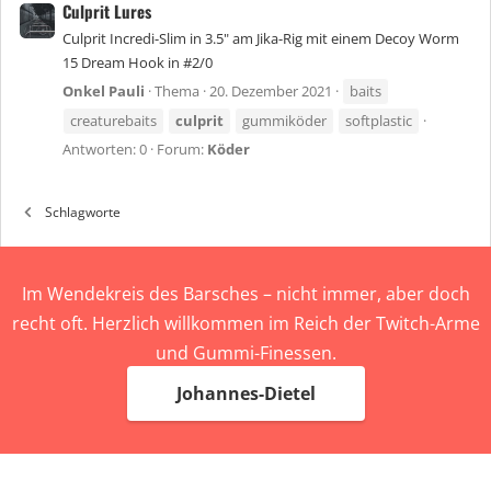
Culprit Lures
Culprit Incredi-Slim in 3.5" am Jika-Rig mit einem Decoy Worm
15 Dream Hook in #2/0
Onkel Pauli
Thema
20. Dezember 2021
baits
creaturebaits
culprit
gummiköder
softplastic
Antworten: 0
Forum:
Köder
Schlagworte
Im Wendekreis des Barsches – nicht immer, aber doch
recht oft. Herzlich willkommen im Reich der Twitch-Arme
und Gummi-Finessen.
Johannes-Dietel