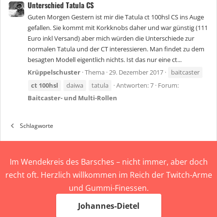
Unterschied Tatula CS
Guten Morgen Gestern ist mir die Tatula ct 100hsl CS ins Auge
gefallen. Sie kommt mit Korkknobs daher und war günstig (111
Euro inkl Versand) aber mich würden die Unterschiede zur
normalen Tatula und der CT interessieren. Man findet zu dem
besagten Modell eigentlich nichts. Ist das nur eine ct...
Krüppelschuster
Thema
29. Dezember 2017
baitcaster
ct
100hsl
daiwa
tatula
Antworten: 7
Forum:
Baitcaster- und Multi-Rollen
Schlagworte
Im Wendekreis des Barsches – nicht immer, aber doch
recht oft. Herzlich willkommen im Reich der Twitch-Arme
und Gummi-Finessen.
Johannes-Dietel