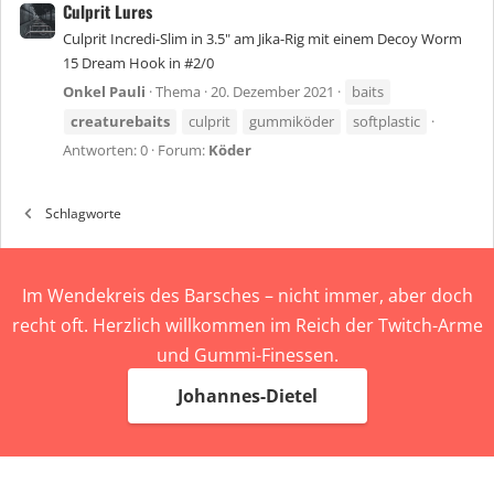
Culprit Lures
Culprit Incredi-Slim in 3.5" am Jika-Rig mit einem Decoy Worm
15 Dream Hook in #2/0
Onkel Pauli
Thema
20. Dezember 2021
baits
creaturebaits
culprit
gummiköder
softplastic
Antworten: 0
Forum:
Köder
Schlagworte
Im Wendekreis des Barsches – nicht immer, aber doch
recht oft. Herzlich willkommen im Reich der Twitch-Arme
und Gummi-Finessen.
Johannes-Dietel