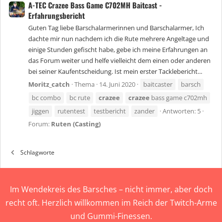
A-TEC Crazee Bass Game C702MH Baitcast -
Erfahrungsbericht
Guten Tag liebe Barschalarmerinnen und Barschalarmer, Ich
dachte mir nun nachdem ich die Rute mehrere Angeltage und
einige Stunden gefischt habe, gebe ich meine Erfahrungen an
das Forum weiter und helfe vielleicht dem einen oder anderen
bei seiner Kaufentscheidung. Ist mein erster Tacklebericht...
Moritz_catch
Thema
14. Juni 2020
baitcaster
barsch
bc combo
bc rute
crazee
crazee
bass game c702mh
jiggen
rutentest
testbericht
zander
Antworten: 5
Forum:
Ruten (Casting)
Schlagworte
Im Wendekreis des Barsches – nicht immer, aber doch
recht oft. Herzlich willkommen im Reich der Twitch-Arme
und Gummi-Finessen.