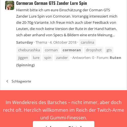
Cormoran Corman GTS Zander Lure Spin
Hiermit bitte ich um eure Einschätzung der Corman GTS
Zander Lure Spin von Cormoran. Vorrangig interessiert mich
die 20-70g-Variante. Ich freue mich auch über Feedback von
Leuten, die noch keine Version der Rute in der Hand hatten,
sich aber anhand von Specs & Bildern eine erste Meinung...
Saturday
Thema
4. Oktober 2018
carolina
cheburashka
corman
cormoran
dropshot
gts
jiggen
lure
spin
zander
Antworten: 0
Forum:
Ruten
(Spinning)
Schlagworte
Im Wendekreis des Barsches – nicht immer, aber doch
recht oft. Herzlich willkommen im Reich der Twitch-Arme
und Gummi-Finessen.