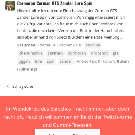
Cormoran Corman GTS Zander Lure Spin
Hiermit bitte ich um eure Einschätzung der Corman GTS
Zander Lure Spin von Cormoran. Vorrangig interessiert mich
die 20-70g-Variante. Ich freue mich auch über Feedback von
Leuten, die noch keine Version der Rute in der Hand hatten,
sich aber anhand von Specs & Bildern eine erste Meinung...
Saturday
Thema
4. Oktober 2018
carolina
cheburashka
corman
cormoran
dropshot
gts
jiggen
lure
spin
zander
Antworten: 0
Forum:
Ruten
(Spinning)
Schlagworte
Im Wendekreis des Barsches – nicht immer, aber doch
recht oft. Herzlich willkommen im Reich der Twitch-Arme
und Gummi-Finessen.