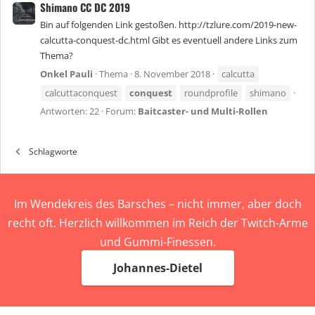
Shimano CC DC 2019
Bin auf folgenden Link gestoßen. http://tzlure.com/2019-new-
calcutta-conquest-dc.html Gibt es eventuell andere Links zum
Thema?
Onkel Pauli
Thema
8. November 2018
calcutta
calcuttaconquest
conquest
roundprofile
shimano
Antworten: 22
Forum:
Baitcaster- und Multi-Rollen
Schlagworte
Im Wendekreis des Barsches – nicht immer, aber doch
recht oft. Herzlich willkommen im Reich der Twitch-Arme
und Gummi-Finessen.
Johannes-Dietel