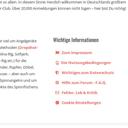
t so allein. In diesem Sinne: Herzlich willkommen in Deutschlands größtem
r-Club. Über 20.000 Anmeldungen können nicht lügen – hier bist Du richtig!
Wichtige Informationen
er viel um Angelgeräte
 Methoden (
Dropshot-
Zum Impressum
olina-Rig, Softjerk,
Rig etc.) für die
Die Nutzungsbedingungen
ander, Rapfen, Döbel,
Wichtiges zum Datenschutz
s usw. – aber auch um
 Spinnangelns und um
Hilfe zum Forum - F.A.Q.
kte des Spinnfischens.
Fehler, Lob & Kritik
Cookie-Einstellungen