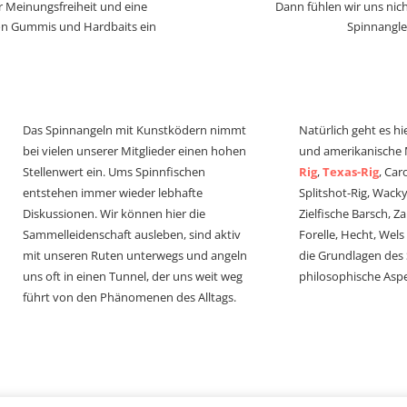
r Meinungsfreiheit und eine
Dann fühlen wir uns nich
von Gummis und Hardbaits ein
Spinnangle
Das Spinnangeln mit Kunstködern nimmt
Natürlich geht es hi
bei vielen unserer Mitglieder einen hohen
und amerikanische
Stellenwert ein. Ums Spinnfischen
Rig
,
Texas-Rig
, Car
entstehen immer wieder lebhafte
Splitshot-Rig, Wacky-
Diskussionen. Wir können hier die
Zielfische Barsch, Z
Sammelleidenschaft ausleben, sind aktiv
Forelle, Hecht, Wel
mit unseren Ruten unterwegs und angeln
die Grundlagen des
uns oft in einen Tunnel, der uns weit weg
philosophische Aspe
führt von den Phänomenen des Alltags.