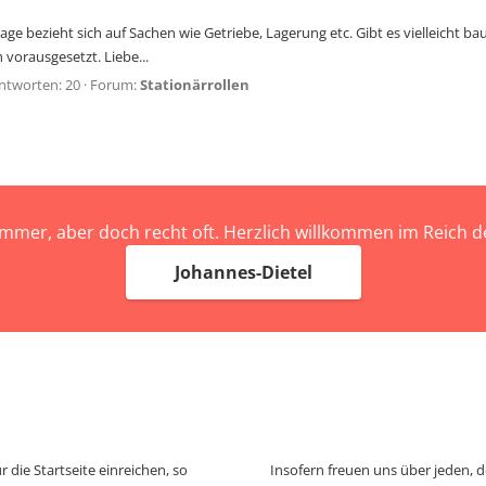
Frage bezieht sich auf Sachen wie Getriebe, Lagerung etc. Gibt es vielleicht b
vorausgesetzt. Liebe...
ntworten: 20
Forum:
Stationärrollen
immer, aber doch recht oft. Herzlich willkommen im Reich
Johannes-Dietel
 die Startseite einreichen, so
Insofern freuen uns über jeden, 