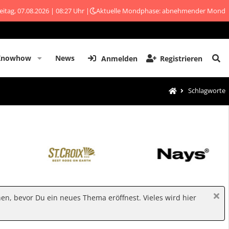
eitag, 07.08.2026 | 08:27 Uhr |
Aktuelle Mondphase: abnehmender Mond
Knowhow
News
Anmelden
Registrieren
Schlagworte
hen, bevor Du ein neues Thema eröffnest. Vieles wird hier